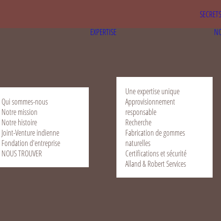
SECRET
EXPERTISE
NO
Une expertise unique
Qui sommes-nous
Approvisionnement
Notre mission
responsable
Notre histoire
Recherche
Joint-Venture indienne
Fabrication de gommes
Fondation d'entreprise
naturelles
NOUS TROUVER
Certifications et sécurité
Alland & Robert Services