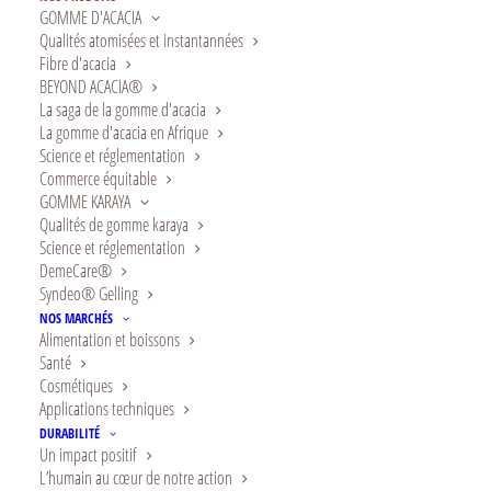
GOMME D'ACACIA
gomme sterculia, la gomme karaya est
Qualités atomisées et instantannées
un additif naturel sûr utilisé dans
Fibre d'acacia
BEYOND ACACIA®
diverses applications.
La saga de la gomme d'acacia
La gomme d'acacia en Afrique
Science et réglementation
Commerce équitable
GOMME KARAYA
Qualités de gomme karaya
Science et réglementation
DemeCare®
Syndeo® Gelling
NOS MARCHÉS
Alimentation et boissons
Santé
Cosmétiques
Applications techniques
DURABILITÉ
Un impact positif
L’humain au cœur de notre action