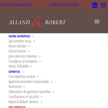
TS DE LA GOMME ACACIA
ESPACE DISTRIBUTEURS
NOTRE ENTREPRISE
Qui sommes-nous
Notre mission
Notre histoire
Additif alimentaire
Joint-Venture indienne
Fondation d'entreprise
naturel E416 :
NOUS TROUVER
EXPERTISE
réglementation EFSA,
Une expertise unique
Approvisionnement responsable
JECFA et garanties de
Recherche
Fabrication de gommes naturelles
sécurité
Certifications et sécurité
Alland & Robert Services
Également connue sous le nom de
NOS PRODUITS