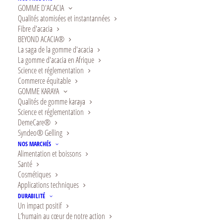
GOMME D'ACACIA
la qualité et la sécurité des clients et
Qualités atomisées et instantannées
consommateurs finaux.
Fibre d'acacia
BEYOND ACACIA®
La saga de la gomme d'acacia
La gomme d'acacia en Afrique
Science et réglementation
Commerce équitable
GOMME KARAYA
Qualités de gomme karaya
Science et réglementation
DemeCare®
Syndeo® Gelling
NOS MARCHÉS
Alimentation et boissons
Santé
Cosmétiques
Applications techniques
Nous respectons les
DURABILITÉ
Un impact positif
législations les plus
L’humain au cœur de notre action