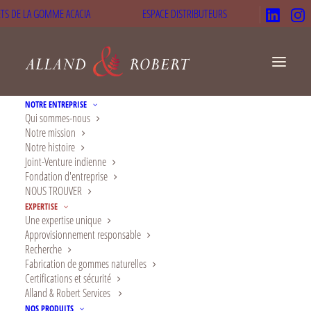
TS DE LA GOMME ACACIA
ESPACE DISTRIBUTEURS
NOTRE ENTREPRISE
Qui sommes-nous
Notre mission
Notre histoire
Sécurité et
Joint-Venture indienne
Fondation d'entreprise
certifications
NOUS TROUVER
EXPERTISE
internationales pour
Une expertise unique
Approvisionnement responsable
une gomme d'acacia
Recherche
Fabrication de gommes naturelles
premium
Certifications et sécurité
Alland & Robert Services
Une approche ambitieuse pour garantir
NOS PRODUITS