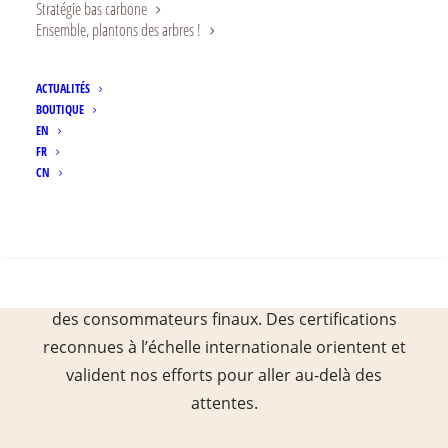
récentes, en dépassant
Stratégie bas carbone
Ensemble, plantons des arbres !
chaque jour les exigences
de nos clients et des
ACTUALITÉS
BOUTIQUE
normes de qualité strictes,
EN
afin de fournir des
FR
CN
produits sûrs et naturels.
RECHERCHE
Nous faisons preuve de transparence envers nos
clients et nous engageons à garantir la sécurité
des consommateurs finaux. Des certifications
reconnues à l’échelle internationale orientent et
valident nos efforts pour aller au-delà des
attentes.