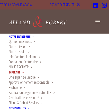
TS DE LA GOMME ACACIA
ESPACE DISTRIBUTEURS
NOTRE ENTREPRISE
Qui sommes-nous
Notre mission
Notre histoire
Développez vos
Joint-Venture indienne
Fondation d'entreprise
produits avec nos
NOUS TROUVER
EXPERTISE
services d'innovation
Une expertise unique
Approvisionnement responsable
et de R&D
Recherche
Fabrication de gommes naturelles
Un accompagnement sur mesure pour
Certifications et sécurité
Alland & Robert Services
stimuler les projets d’innovation de nos
NOS PRODUITS