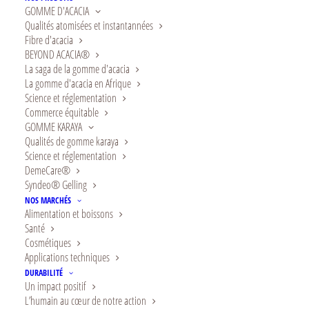
clients
GOMME D'ACACIA
Qualités atomisées et instantannées
Fibre d'acacia
BEYOND ACACIA®
La saga de la gomme d'acacia
La gomme d'acacia en Afrique
Science et réglementation
Commerce équitable
GOMME KARAYA
Qualités de gomme karaya
Science et réglementation
DemeCare®
Syndeo® Gelling
NOS MARCHÉS
Alimentation et boissons
Santé
De l’émergence de nouvelles
Cosmétiques
Applications techniques
idées au développement de
DURABILITÉ
Un impact positif
produits, nous apportons une
L’humain au cœur de notre action