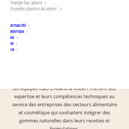
expertise étendue et une
Stratégie bas carbone
Ensemble, plantons des arbres !
solide maîtrise technique
dans les secteurs de
ACTUALITÉS
l’alimentation, des
BOUTIQUE
compléments alimentaires et
EN
FR
de la cosmétique.
CN
RECHERCHE
Les équipes R&D d'Alland & Robert mettent leur
expertise et leurs compétences techniques au
service des entreprises des secteurs alimentaire
et cosmétique qui souhaitent intégrer des
gommes naturelles dans leurs recettes et
formulations.