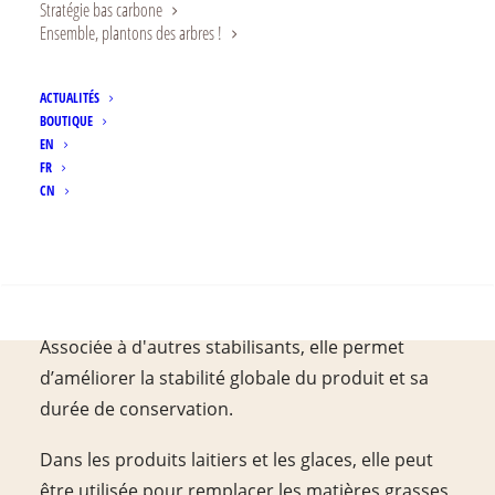
Stratégie bas carbone
laitiers ne cesse de croître.
Ensemble, plantons des arbres !
La gomme d'acacia est une excellente option
ACTUALITÉS
pour la formulation d'alternatives aux produits
BOUTIQUE
laitiers. Elle peut être ajoutée aux laits végétaux
EN
FR
(et autres alternatives aux produits laitiers) en
CN
tant qu'émulsifiant ou exhausteur de la sensation
en bouche.
RECHERCHE
La gomme d'acacia résiste à l'acidité et son pH
est compatible avec les protéines du lait.
Associée à d'autres stabilisants, elle permet
d’améliorer la stabilité globale du produit et sa
durée de conservation.
Dans les produits laitiers et les glaces, elle peut
être utilisée pour remplacer les matières grasses,