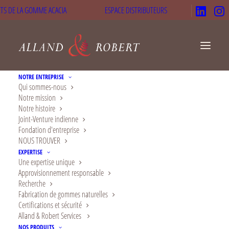
TS DE LA GOMME ACACIA
ESPACE DISTRIBUTEURS
NOTRE ENTREPRISE
Qui sommes-nous
Notre mission
Produits laitiers et
Notre histoire
Joint-Venture indienne
alternatives
Fondation d'entreprise
NOUS TROUVER
La gomme d'acacia a la capacité
EXPERTISE
Une expertise unique
d'améliorer les qualités fonctionnelles et
Approvisionnement responsable
nutritionnelles des produits laitiers et de
Recherche
Fabrication de gommes naturelles
leurs alternatives
Certifications et sécurité
Alland & Robert Services
NOS PRODUITS