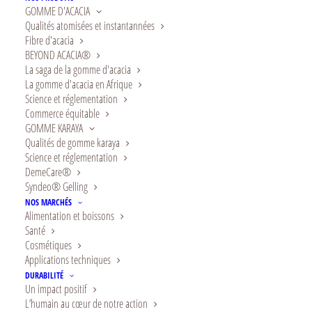
GOMME D'ACACIA
Qualités atomisées et instantannées
Fibre d'acacia
BEYOND ACACIA®
La saga de la gomme d'acacia
La gomme d'acacia en Afrique
Science et réglementation
Commerce équitable
GOMME KARAYA
Qualités de gomme karaya
Science et réglementation
DemeCare®
Syndeo® Gelling
De plus en plus de personnes
NOS MARCHÉS
suivent des régimes spéciaux,
Alimentation et boissons
Santé
tels que végétalien, sans
Cosmétiques
lactose ou adapté aux
Applications techniques
DURABILITÉ
FODMAP, et la demande de
Un impact positif
L’humain au cœur de notre action
boissons sans produits